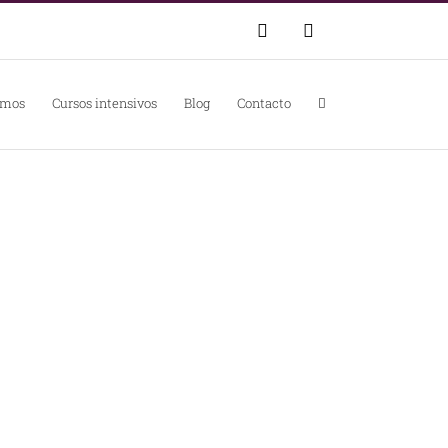
WhatsApp
Correo
electrónico
omos
Cursos intensivos
Blog
Contacto