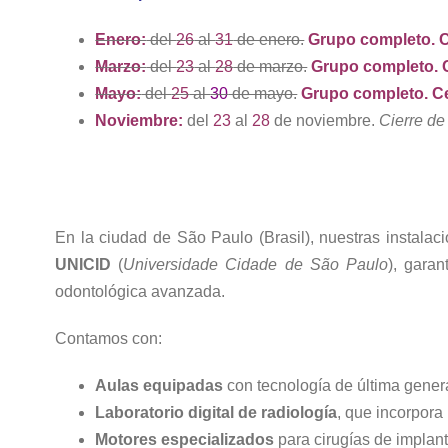
Enero:
del
2
6
al
31
de enero.
Grupo completo. C
Marzo:
del
23
al
28
de marzo.
Grupo completo. 
Mayo:
del
25
al
30
de mayo.
Grupo completo. C
Noviembre:
del
23
al
28
de noviembre.
Cierre de 
En la ciudad de São Paulo (Brasil), nuestras instalaci
UNICID
(
Universidade Cidade de São Paulo
), gara
odontológica avanzada.
Contamos con:
Aulas equipadas
con tecnología de última gener
Laboratorio digital de radiología
, que incorpora
Motores especializados
para cirugías de implant