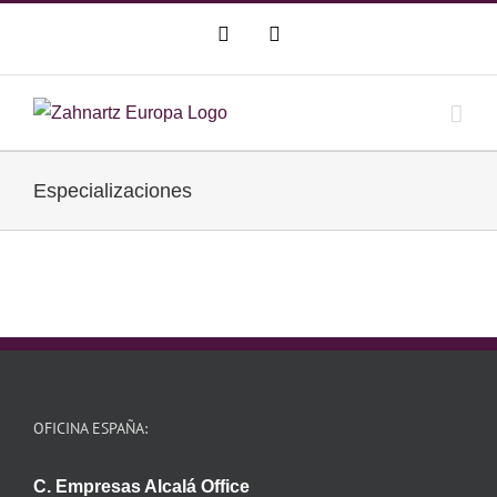
Saltar
WhatsApp
Correo
al
electrónico
contenido
Especializaciones
OFICINA ESPAÑA:
C. Empresas Alcalá Office