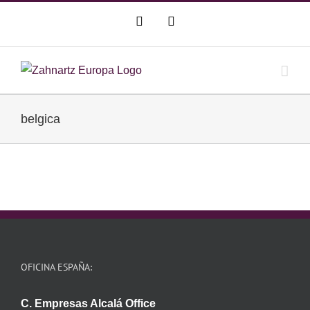
Saltar
WhatsApp
Correo
al
electrónico
contenido
belgica
OFICINA ESPAÑA:
C. Empresas Alcalá Office