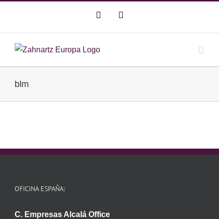
Saltar
WhatsApp
Correo
al
electrónico
contenido
blm
OFICINA ESPAÑA:
C. Empresas Alcalá Office