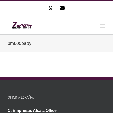
Saltar
WhatsApp
Correo
al
electrónico
contenido
bm600baby
OFICINA ESPAÑA:
C. Empresas Alcalá Office