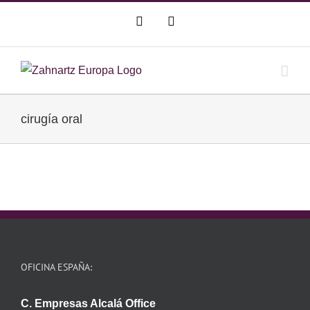
Saltar
WhatsApp
Correo
al
electrónico
contenido
cirugía oral
OFICINA ESPAÑA:
C. Empresas Alcalá Office