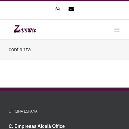
Saltar
WhatsApp
Correo
al
electrónico
contenido
confianza
OFICINA ESPAÑA:
C. Empresas Alcalá Office