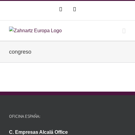
Saltar
WhatsApp
Correo
al
electrónico
contenido
congreso
OFICINA ESPAÑA:
C. Empresas Alcalá Office