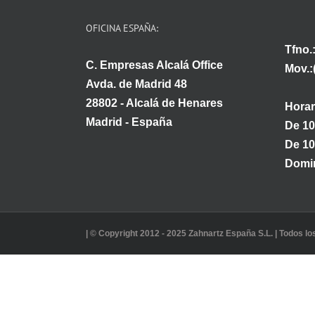
OFICINA ESPAÑA:
Tfno.
C. Empresas Alcalá Office
Mov.:
Avda. de Madrid 48
28802 - Alcalá de Henares
Horar
Madrid - España
De 10
De 10
Domin
| © Copyright 2012 - 2025 Zahnartz España S.L. | Todos l