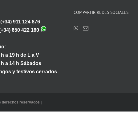
COMPARTIR REDES SOCIALES
:(+34) 911 124 876
(+34) 650 422 180
io:
 h a 19 h de L a V
 h a 14 h Sábados
gos y festivos cerrados
os derechos reservados |