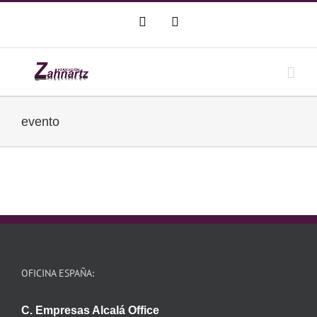
Saltar
WhatsApp
Correo
al
electrónico
contenido
evento
OFICINA ESPAÑA:
C. Empresas Alcalá Office