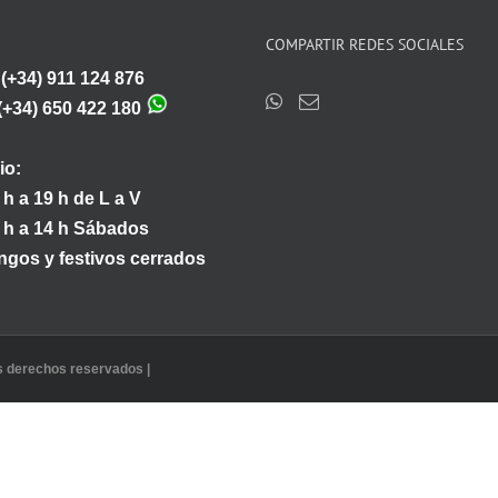
COMPARTIR REDES SOCIALES
:(+34) 911 124 876
(+34) 650 422 180
io:
 h a 19 h de L a V
 h a 14 h Sábados
gos y festivos cerrados
os derechos reservados |