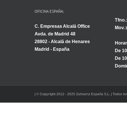
OFICINA ESPAÑA:
Tfno.
C. Empresas Alcalá Office
Mov.:
Avda. de Madrid 48
28802 - Alcalá de Henares
Horar
Madrid - España
De 10
De 10
Domin
| © Copyright 2012 - 2025 Zahnartz España S.L. | Todos l