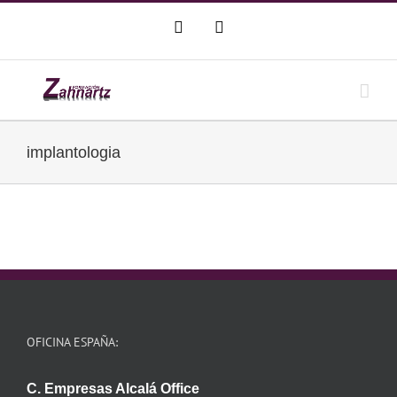
Saltar
WhatsApp
Correo
al
electrónico
contenido
implantologia
OFICINA ESPAÑA:
C. Empresas Alcalá Office