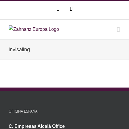
Saltar
WhatsApp
Correo
al
electrónico
contenido
invisaling
OFICINA ESPAÑA:
C. Empresas Alcalá Office