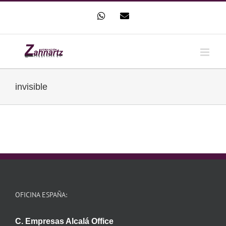
Saltar
WhatsApp
Correo
al
electrónico
contenido
invisible
OFICINA ESPAÑA:
C. Empresas Alcalá Office