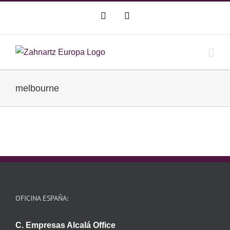
Saltar
WhatsApp
Correo
al
electrónico
contenido
melbourne
OFICINA ESPAÑA:
C. Empresas Alcalá Office