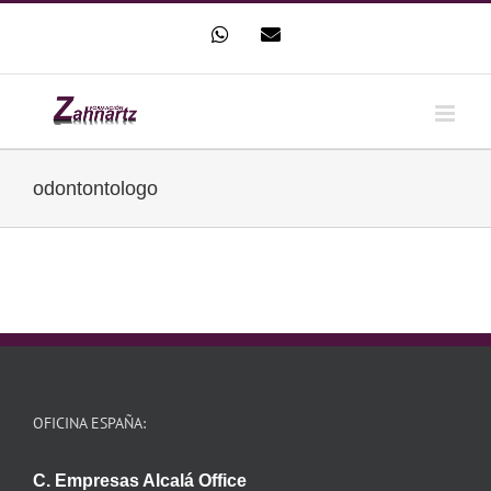
Saltar
WhatsApp
Correo
al
electrónico
contenido
odontontologo
OFICINA ESPAÑA:
C. Empresas Alcalá Office