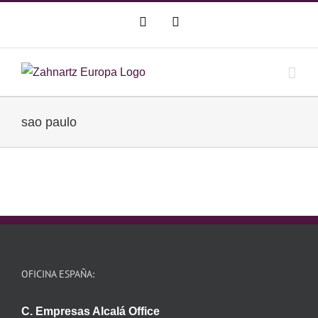
Saltar
WhatsApp
Correo
al
electrónico
contenido
sao paulo
OFICINA ESPAÑA:
C. Empresas Alcalá Office