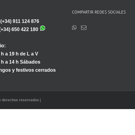
COMPARTIR REDES SOCIALES
:(+34) 911 124 876
(+34) 650 422 180
io:
 h a 19 h de L a V
 h a 14 h Sábados
gos y festivos cerrados
os derechos reservados |