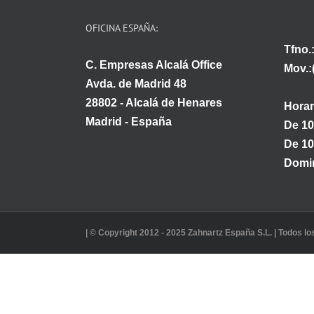
OFICINA ESPAÑA:
Tfno.
C. Empresas Alcalá Office
Mov.:
Avda. de Madrid 48
28802 - Alcalá de Henares
Horar
Madrid - España
De 10
De 10
Domin
| © Copyright 2012 - 2025 Zahnartz España S.L. | Todos l