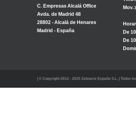
C. Empresas Alcalá Office
Mov.:
Avda. de Madrid 48
28802 - Alcalá de Henares
Horar
Madrid - España
De 10
De 10
Domin
| © Copyright 2012 - 2025 Zahnartz España S.L. | Todos l