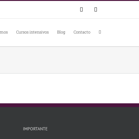
WhatsApp
Correo
electrónico
omos
Cursos intensivos
Blog
Contacto
IMPORTANTE