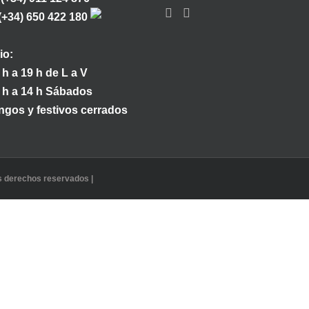
(+34) 650 422 180
io:
 h a 19 h de L a V
 h a 14 h Sábados
gos y festivos cerrados
os derechos reservados |